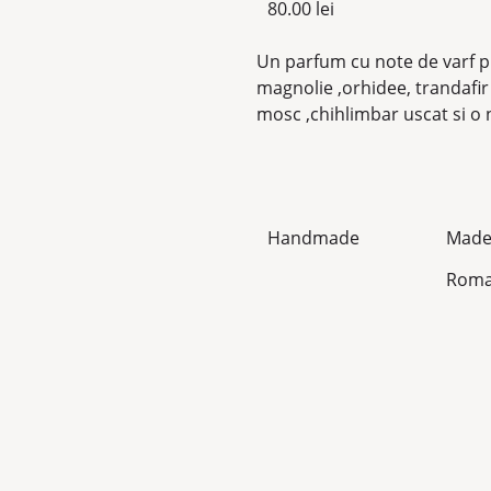
80.00
lei
Un parfum cu note de varf p
magnolie ,orhidee, trandafi
mosc ,chihlimbar uscat si o n
Handmade
Made
Roma