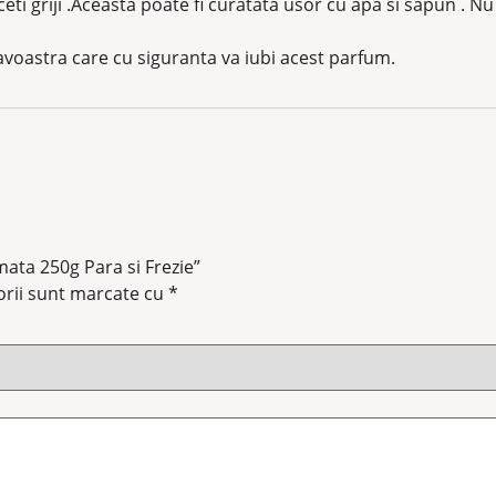
eti griji .Aceasta poate fi curatata usor cu apa si sapun . N
voastra care cu siguranta va iubi acest parfum.
mata 250g Para si Frezie”
orii sunt marcate cu
*