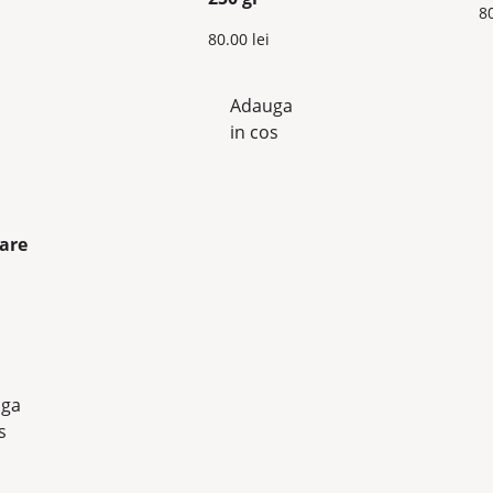
8
80.00
lei
Adauga
in cos
ga
s