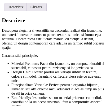
Descriere
Livrare
Descriere
Descopera eleganța si versatilitatea decorului realizat din jesmonite,
un material inovator cunoscut pentru textura sa unica si frumusețea
naturala. Fiecare piesa este lucrata manual cu atenție la detalii,
oferind un design contemporan care adauga un farmec subtil oricarui
spațiu.
Caracteristici principale:
Material Premium: Facut din jesmonite, un compozit durabil si
sustenabil, cunoscut pentru rezistența si longevitatea sa.
Design Unic: Fiecare produs are variații subtile in textura,
culoare si model, garantand ca fiecare piesa este cu adevarat
unica.
Funcționalitate Versatila: Perfect pentru a organiza bijuterii,
lumanari sau alte obiecte mici, aducand in acelasi timp un plus
de stil in orice camera.
Eco-friendly: Jesmonite este un material prietenos cu mediul,
contribuind la un decor sustenabil fara a compromite aspectul