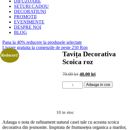
DIFUZOARE
SETURI CADOU
DECORATIUNI
PROMOTII
EVENIMENTE
DESPRE NOI
BLOG
Pana la 40% reducere la produsele selectate
Livrare gratuita la comenzile de peste 250 Ron
Tavița Decorativa
Reduceri!
Scoica roz
70.00
lei
Prețul
40.00
lei
Prețul
inițial
curent
Cantitate
a
este:
Adauga in cos
Tavița
fost:
40.00 lei.
Decorativa
70.00 lei.
Scoica
roz
10 in stoc
Adauga o nota de rafinament natural casei tale cu aceasta scoica
decorativa din jesmonite. Inspirata de frumusețea organica a marilor,