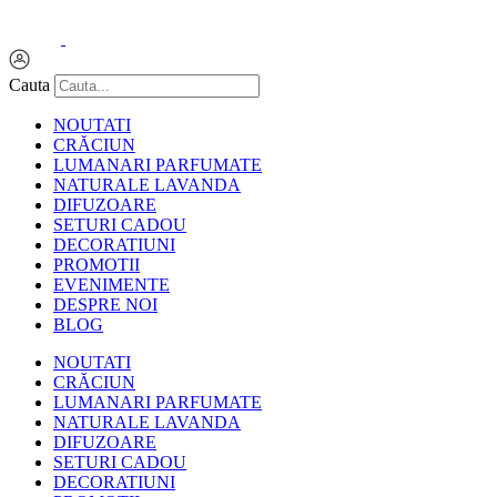
Sari
la
0.00
lei
0
Cart
conținut
Cauta
NOUTATI
CRĂCIUN
LUMANARI PARFUMATE
NATURALE LAVANDA
DIFUZOARE
SETURI CADOU
DECORATIUNI
PROMOTII
EVENIMENTE
DESPRE NOI
BLOG
NOUTATI
CRĂCIUN
LUMANARI PARFUMATE
NATURALE LAVANDA
DIFUZOARE
SETURI CADOU
DECORATIUNI