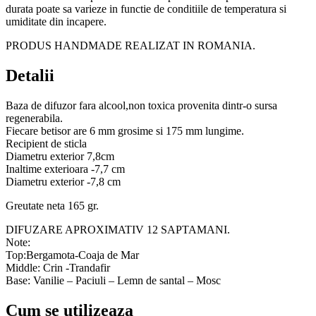
durata poate sa varieze in functie de conditiile de temperatura si
umiditate din incapere.
PRODUS HANDMADE REALIZAT IN ROMANIA.
Detalii
Baza de difuzor fara alcool,non toxica provenita dintr-o sursa
regenerabila.
Fiecare betisor are 6 mm grosime si 175 mm lungime.
Recipient de sticla
Diametru exterior 7,8cm
Inaltime exterioara -7,7 cm
Diametru exterior -7,8 cm
Greutate neta 165 gr.
DIFUZARE APROXIMATIV 12 SAPTAMANI.
Note:
Top:Bergamota-Coaja de Mar
Middle: Crin -Trandafir
Base: Vanilie – Paciuli – Lemn de santal – Mosc
Cum se utilizeaza