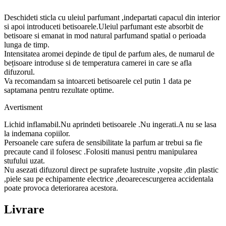
Deschideti sticla cu uleiul parfumant ,indepartati capacul din interior
si apoi introduceti betisoarele.Uleiul parfumant este absorbit de
betisoare si emanat in mod natural parfumand spatial o perioada
lunga de timp.
Intensitatea aromei depinde de tipul de parfum ales, de numarul de
bețisoare introduse si de temperatura camerei in care se afla
difuzorul.
Va recomandam sa intoarceti betisoarele cel putin 1 data pe
saptamana pentru rezultate optime.
Avertisment
Lichid inflamabil.Nu aprindeti betisoarele .Nu ingerati.A nu se lasa
la indemana copiilor.
Persoanele care sufera de sensibilitate la parfum ar trebui sa fie
precaute cand il folosesc .Folositi manusi pentru manipularea
stufului uzat.
Nu asezati difuzorul direct pe suprafete lustruite ,vopsite ,din plastic
,piele sau pe echipamente electrice ,deoarecescurgerea accidentala
poate provoca deteriorarea acestora.
Livrare