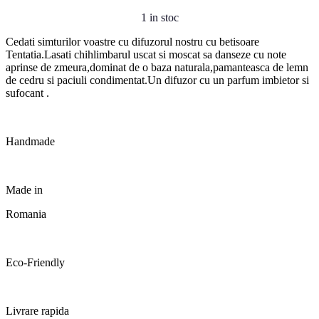
1 in stoc
Cedati simturilor voastre cu difuzorul nostru cu betisoare
Tentatia.Lasati chihlimbarul uscat si moscat sa danseze cu note
aprinse de zmeura,dominat de o baza naturala,pamanteasca de lemn
de cedru si paciuli condimentat.Un difuzor cu un parfum imbietor si
sufocant .
Handmade
Made in
Romania
Eco-Friendly
Livrare rapida