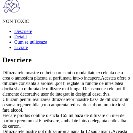
NON TOXIC
Descriere
Detalii
Cum se utilizeaza
Livrare
Descriere
Difuzoarele noastre cu betisoare sunt o modalitate excelenta de a
crea o atmosfera placuta si parfumata intr-o incapere.Acestea ofera o
difuzare constanta a aromei ,pot fi reglate in functie de intesitatea
dorita si au o durata de utilizare mai lunga .De asemenea ele pot fi
elemente decorative usor de integrat in designul casei dvs.
Utilizam pentru realizarea difuzoarelor noastre baza de difuzor dintr-
o sursa regenerabila ,cu o amprenta redusa de carbon ,non toxic si
fara alcool.
Fiecare produs contine o sticla 165 ml baza de difuzare cu ulei de
parfum premium si 6 betisoare, ambalate intr- o eleganta cutie alba
de carton.
Difuzoarele nostre pot difuza aroma pana la 12 saptamani .Aceasta