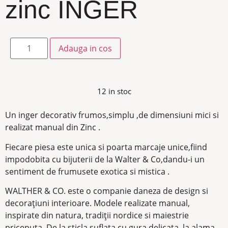
zinc INGER
Adauga in cos
12 in stoc
Un inger decorativ frumos,simplu ,de dimensiuni mici si
realizat manual din Zinc .
Fiecare piesa este unica si poarta marcaje unice,fiind
impodobita cu bijuterii de la Walter & Co,dandu-i un
sentiment de frumusete exotica si mistica .
WALTHER & CO. este o companie daneza de design si
decorațiuni interioare. Modele realizate manual,
inspirate din natura, tradiții nordice si maiestrie
priceputa. De la sticla suflata cu gura delicata, la alama