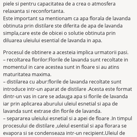
piele si pentru capacitatea de a crea o atmosfera
relaxanta si reconfortanta.
Este important sa mentionam ca apa florala de lavanda
obtinuta prin distilare ste diferita de apa de lavanda
simpla,care este de obicei o solutie obtinuta prin
diluarea uleiului esential de lavanda in apa.
Procesul de obtinere a acesteia implica urmatorii pasi.
– recoltarea florilor:Florile de lavanda sunt recoltate in
momentul in care acestea sunt in floare si au atins
maturitatea maxima.
– distilarea cu abur:florile de lavanda recoltate sunt
introduce intr-un aparat de distilare .Acesta este format
dintr-un vas in care se adauga apa si florile de lavanda
iar prin aplicarea aburului uleiul esnetial si apa de
lavanda sunt extrase din florile de lavanda.
– separarea uleiului esnetial si a apei de floare .In timpul
procesului de distilare ,uleiul esential si apa florara se
evapora si se condenseaza intr-un recipient.Uleiul de